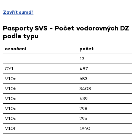
Zavřít sumář
Pasporty SVS - Počet vodorovných DZ
podle typu
označení
počet
13
CY1
487
V10a
653
V10b
3408
V10c
439
V10d
298
V10e
295
V10f
1940