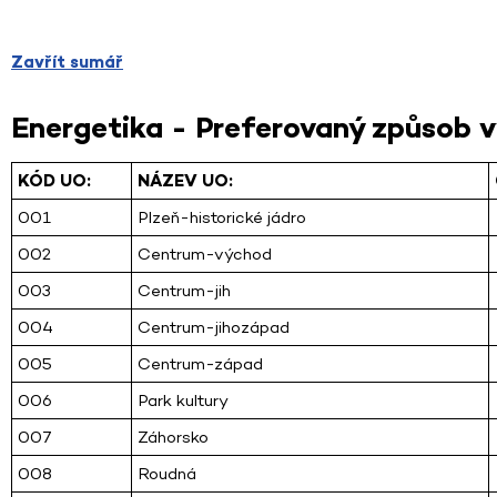
Zavřít sumář
Energetika - Preferovaný způsob v
KÓD UO:
NÁZEV UO:
001
Plzeň-historické jádro
002
Centrum-východ
003
Centrum-jih
004
Centrum-jihozápad
005
Centrum-západ
006
Park kultury
007
Záhorsko
008
Roudná