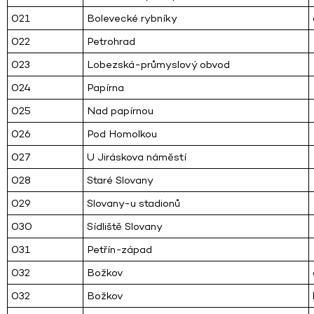
021
Bolevecké rybníky
022
Petrohrad
023
Lobezská-průmyslový obvod
024
Papírna
025
Nad papírnou
026
Pod Homolkou
027
U Jiráskova náměstí
028
Staré Slovany
029
Slovany-u stadionů
030
Sídliště Slovany
031
Petřín-západ
032
Božkov
032
Božkov