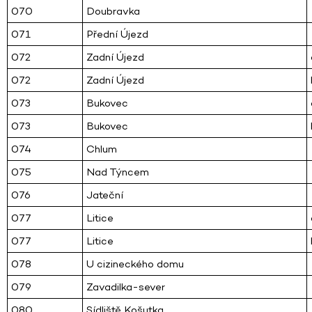
070
Doubravka
071
Přední Újezd
072
Zadní Újezd
072
Zadní Újezd
073
Bukovec
073
Bukovec
074
Chlum
075
Nad Týncem
076
Jateční
077
Litice
077
Litice
078
U cizineckého domu
079
Zavadilka-sever
080
Sídliště Košutka