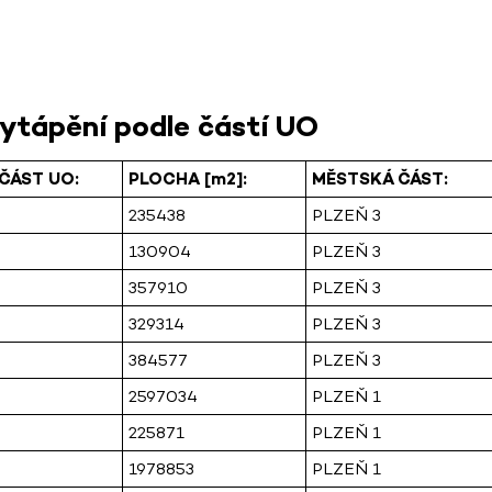
ytápění podle částí UO
ČÁST UO:
PLOCHA [m2]:
MĚSTSKÁ ČÁST:
235438
PLZEŇ 3
130904
PLZEŇ 3
357910
PLZEŇ 3
329314
PLZEŇ 3
384577
PLZEŇ 3
2597034
PLZEŇ 1
225871
PLZEŇ 1
1978853
PLZEŇ 1