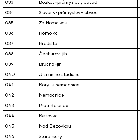
033
Božkov-průmyslový obvod
034
Slovany-průmyslový obvod
035
Za Homolkou
036
Homolka
037
Hradiště
038
Čechurov-jih
039
Bručná-jih
040
U zimního stadionu
041
Bory-u nemocnice
042
Nemocnice
043
Proti Belánce
044
Bezovka
045
Nad Bezovkou
046
Staré Bory