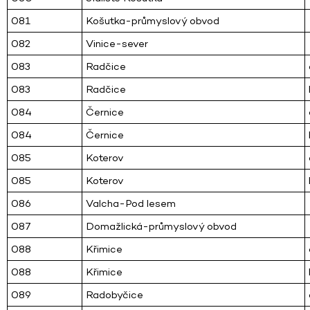
081
Košutka-průmyslový obvod
082
Vinice-sever
083
Radčice
083
Radčice
084
Černice
084
Černice
085
Koterov
085
Koterov
086
Valcha-Pod lesem
087
Domažlická-průmyslový obvod
088
Křimice
088
Křimice
089
Radobyčice