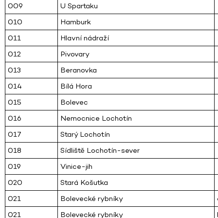
009
U Spartaku
010
Hamburk
011
Hlavní nádraží
012
Pivovary
013
Beranovka
014
Bílá Hora
015
Bolevec
016
Nemocnice Lochotín
017
Starý Lochotín
018
Sídliště Lochotín-sever
019
Vinice-jih
020
Stará Košutka
021
Bolevecké rybníky
021
Bolevecké rybníky