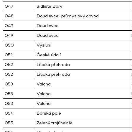
047
Sídliště Bory
048
Doudlevce-průmyslový obvod
049
Doudlevce
049
Doudlevce
050
Výsluní
051
České údolí
052
Litická přehrada
052
Litická přehrada
053
Valcha
053
Valcha
053
Valcha
054
Borská pole
055
Zelený trojúhelník