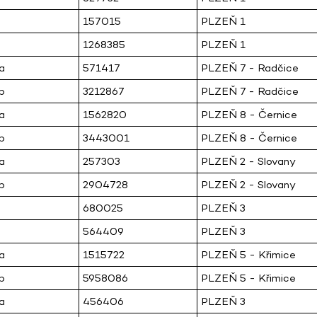
157015
PLZEŇ 1
1268385
PLZEŇ 1
a
571417
PLZEŇ 7 - Radčice
b
3212867
PLZEŇ 7 - Radčice
a
1562820
PLZEŇ 8 - Černice
b
3443001
PLZEŇ 8 - Černice
a
257303
PLZEŇ 2 - Slovany
b
2904728
PLZEŇ 2 - Slovany
680025
PLZEŇ 3
564409
PLZEŇ 3
a
1515722
PLZEŇ 5 - Křimice
b
5958086
PLZEŇ 5 - Křimice
a
456406
PLZEŇ 3