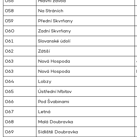
056
Hlavní závod
058
Na Stráních
059
Přední Skvrňany
060
Zadní Skvrňany
061
Slovanské údolí
062
Zátiší
063
Nová Hospoda
063
Nová Hospoda
064
Lobzy
065
Ústřední hřbitov
066
Pod Švabinami
067
Letná
068
Malá Doubravka
069
Sídliště Doubravka