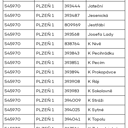
545970
PLZEŇ 1
393444
Jateční
545970
PLZEŇ 1
393487
Jesenická
545970
PLZEŇ 1
809969
Jestřábí
545970
PLZEŇ 1
393568
Josefa Lady
545970
PLZEŇ 1
838764
K Nivě
545970
PLZEŇ 1
393843
K Pecihrádku
545970
PLZEŇ 1
393851
K Pecím
545970
PLZEŇ 1
393894
K Prokopávce
545970
PLZEŇ 1
393908
K Ráji
545970
PLZEŇ 1
393983
K Sokolovně
545970
PLZEŇ 1
394009
K Stráži
545970
PLZEŇ 1
394025
K Sytné
545970
PLZEŇ 1
394041
K Topolu