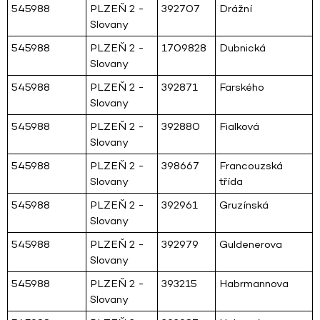
545988
PLZEŇ 2 -
392707
Drážní
Slovany
545988
PLZEŇ 2 -
1709828
Dubnická
Slovany
545988
PLZEŇ 2 -
392871
Farského
Slovany
545988
PLZEŇ 2 -
392880
Fialková
Slovany
545988
PLZEŇ 2 -
398667
Francouzská
Slovany
třída
545988
PLZEŇ 2 -
392961
Gruzínská
Slovany
545988
PLZEŇ 2 -
392979
Guldenerova
Slovany
545988
PLZEŇ 2 -
393215
Habrmannova
Slovany