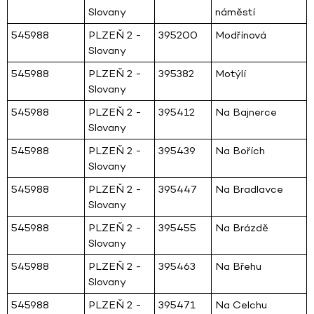
Slovany
náměstí
545988
PLZEŇ 2 -
395200
Modřínová
Slovany
545988
PLZEŇ 2 -
395382
Motýlí
Slovany
545988
PLZEŇ 2 -
395412
Na Bajnerce
Slovany
545988
PLZEŇ 2 -
395439
Na Bořích
Slovany
545988
PLZEŇ 2 -
395447
Na Bradlavce
Slovany
545988
PLZEŇ 2 -
395455
Na Brázdě
Slovany
545988
PLZEŇ 2 -
395463
Na Břehu
Slovany
545988
PLZEŇ 2 -
395471
Na Celchu