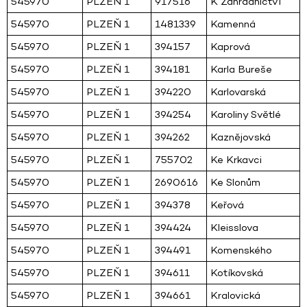
545970
PLZEŇ 1
917516
K Zahradnictví
545970
PLZEŇ 1
1481339
Kamenná
545970
PLZEŇ 1
394157
Kaprová
545970
PLZEŇ 1
394181
Karla Bureše
545970
PLZEŇ 1
394220
Karlovarská
545970
PLZEŇ 1
394254
Karoliny Světlé
545970
PLZEŇ 1
394262
Kaznějovská
545970
PLZEŇ 1
755702
Ke Krkavci
545970
PLZEŇ 1
2690616
Ke Slonům
545970
PLZEŇ 1
394378
Keřová
545970
PLZEŇ 1
394424
Kleisslova
545970
PLZEŇ 1
394491
Komenského
545970
PLZEŇ 1
394611
Kotíkovská
545970
PLZEŇ 1
394661
Kralovická