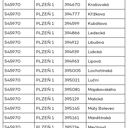
545970
PLZEŇ 1
394670
Krašovská
545970
PLZEŇ 1
394777
Křížkova
545970
PLZEŇ 1
394599
Kubátova
545970
PLZEŇ 1
394866
Ledecká
545970
PLZEŇ 1
394912
Libušina
545970
PLZEŇ 1
394939
Lidická
545970
PLZEŇ 1
394963
Lipová
545970
PLZEŇ 1
395005
Lochotínská
545970
PLZEŇ 1
395021
Luční
545970
PLZEŇ 1
395081
Majakovského
545970
PLZEŇ 1
395129
Malická
545970
PLZEŇ 1
395145
Malý Bolevec
545970
PLZEŇ 1
395161
Manětínská
545970
PLZEŇ 1
395234
Mechová