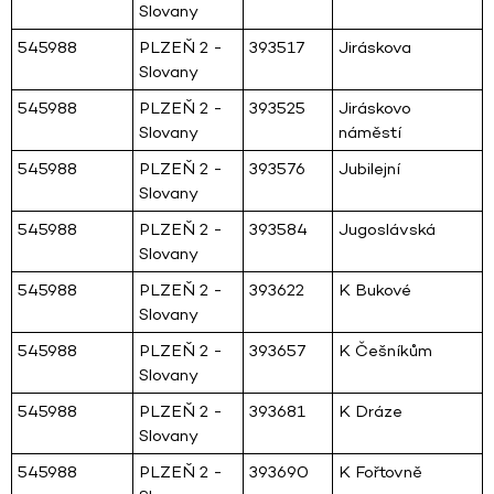
Slovany
545988
PLZEŇ 2 -
393517
Jiráskova
Slovany
545988
PLZEŇ 2 -
393525
Jiráskovo
Slovany
náměstí
545988
PLZEŇ 2 -
393576
Jubilejní
Slovany
545988
PLZEŇ 2 -
393584
Jugoslávská
Slovany
545988
PLZEŇ 2 -
393622
K Bukové
Slovany
545988
PLZEŇ 2 -
393657
K Češníkům
Slovany
545988
PLZEŇ 2 -
393681
K Dráze
Slovany
545988
PLZEŇ 2 -
393690
K Fořtovně