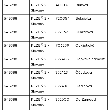
545988
PLZEŇ 2 -
400173
Buková
Slovany
545988
PLZEŇ 2 -
720054
Buksická
Slovany
545988
PLZEŇ 2 -
392367
Cukrářská
Slovany
545988
PLZEŇ 2 -
706299
Cyklistická
Slovany
545988
PLZEŇ 2 -
392405
Čapkovo náměstí
Slovany
545988
PLZEŇ 2 -
392413
Částkova
Slovany
545988
PLZEŇ 2 -
392430
Čedičová
Slovany
545988
PLZEŇ 2 -
392600
Do Zámostí
Slovany