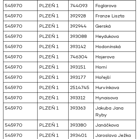
545970
PLZEŇ 1
744093
Foglarova
545970
PLZEŇ 1
392928
Franze Liszta
545970
PLZEŇ 1
392944
Gerská
545970
PLZEŇ 1
393088
Heydukova
545970
PLZEŇ 1
393142
Hodonínská
545970
PLZEŇ 1
746304
Hojerova
545970
PLZEŇ 1
393151
Horní
545970
PLZEŇ 1
393177
Hořejší
545970
PLZEŇ 1
2514745
Hurvínkova
545970
PLZEŇ 1
393312
Hynaisova
545970
PLZEŇ 1
393363
Jakuba Jana
Ryby
545970
PLZEŇ 1
393380
Janáčkova
545970
PLZEŇ 1
393401
Jaroslava Ježka