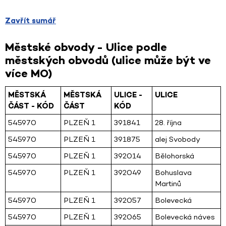
Zavřít sumář
Městské obvody - Ulice podle
městských obvodů (ulice může být ve
více MO)
MĚSTSKÁ
MĚSTSKÁ
ULICE -
ULICE
ČÁST - KÓD
ČÁST
KÓD
545970
PLZEŇ 1
391841
28. října
545970
PLZEŇ 1
391875
alej Svobody
545970
PLZEŇ 1
392014
Bělohorská
545970
PLZEŇ 1
392049
Bohuslava
Martinů
545970
PLZEŇ 1
392057
Bolevecká
545970
PLZEŇ 1
392065
Bolevecká náves