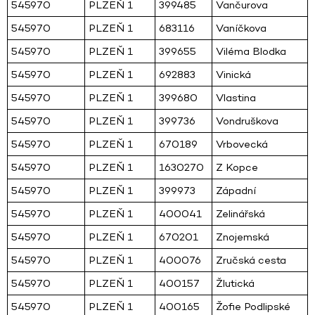
545970
PLZEŇ 1
399485
Vančurova
545970
PLZEŇ 1
683116
Vaníčkova
545970
PLZEŇ 1
399655
Viléma Blodka
545970
PLZEŇ 1
692883
Vinická
545970
PLZEŇ 1
399680
Vlastina
545970
PLZEŇ 1
399736
Vondruškova
545970
PLZEŇ 1
670189
Vrbovecká
545970
PLZEŇ 1
1630270
Z Kopce
545970
PLZEŇ 1
399973
Západní
545970
PLZEŇ 1
400041
Zelinářská
545970
PLZEŇ 1
670201
Znojemská
545970
PLZEŇ 1
400076
Zručská cesta
545970
PLZEŇ 1
400157
Žlutická
545970
PLZEŇ 1
400165
Žofie Podlipské