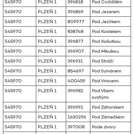
545970
PLZEŇ 1
396818
Pod Cvičištěm
545970
PLZEŇ 1
396869
Pod Jezerem
545970
PLZEŇ 1
809977
Pod Jezírkem
545970
PLZEŇ 1
838748
Pod Kostelem
545970
PLZEŇ 1
396877
Pod Košutkou
545970
PLZEŇ 1
396907
Pod Mikulkou
545970
PLZEŇ 1
396931
Pod Stráží
545970
PLZEŇ 1
854697
Pod Sylvánem
545970
PLZEŇ 1
400459
Pod Vinicemi
545970
PLZEŇ 1
396982
Pod Všemi
svatými
545970
PLZEŇ 1
396991
Pod Záhorskem
545970
PLZEŇ 1
1630296
Pod Zámečkem
545970
PLZEŇ 1
397008
Pode dvory