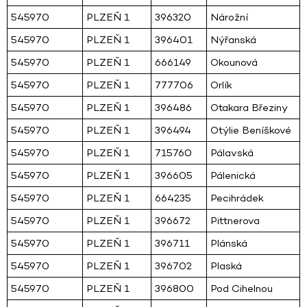
545970
PLZEŇ 1
396320
Nárožní
545970
PLZEŇ 1
396401
Nýřanská
545970
PLZEŇ 1
666149
Okounová
545970
PLZEŇ 1
777706
Orlík
545970
PLZEŇ 1
396486
Otakara Březiny
545970
PLZEŇ 1
396494
Otýlie Beníškové
545970
PLZEŇ 1
715760
Pálavská
545970
PLZEŇ 1
396605
Pálenická
545970
PLZEŇ 1
664235
Pecihrádek
545970
PLZEŇ 1
396672
Pittnerova
545970
PLZEŇ 1
396711
Plánská
545970
PLZEŇ 1
396702
Plaská
545970
PLZEŇ 1
396800
Pod Cihelnou