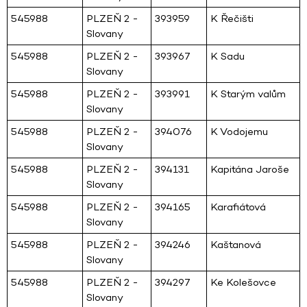
545988
PLZEŇ 2 -
393959
K Řečišti
Slovany
545988
PLZEŇ 2 -
393967
K Sadu
Slovany
545988
PLZEŇ 2 -
393991
K Starým valům
Slovany
545988
PLZEŇ 2 -
394076
K Vodojemu
Slovany
545988
PLZEŇ 2 -
394131
Kapitána Jaroše
Slovany
545988
PLZEŇ 2 -
394165
Karafiátová
Slovany
545988
PLZEŇ 2 -
394246
Kaštanová
Slovany
545988
PLZEŇ 2 -
394297
Ke Kolešovce
Slovany