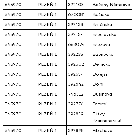
545970
PLZEŇ 1
392103
Boženy Němcové
545970
PLZEŇ 1
670081
Božická
545970
PLZEŇ 1
392138
Brněnská
545970
PLZEŇ 1
392154
Břeclavská
545970
PLZEŇ 1
683094
Březová
545970
PLZEŇ 1
392235
Bzenecká
545970
PLZEŇ 1
392502
Dělnická
545970
PLZEŇ 1
392634
Dolejší
545970
PLZEŇ 1
392642
Dolní
545970
PLZEŇ 1
746312
Dušínova
545970
PLZEŇ 1
392774
Dvorní
545970
PLZEŇ 1
392839
Elišky
Krásnohorské
545970
PLZEŇ 1
392898
Fibichova