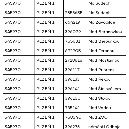
545970
PLZEŇ 1
Na Sudech
545970
PLZEŇ 1
2853655
Na Sudech
545970
PLZEŇ 1
664219
Na Zavadilce
545970
PLZEŇ 1
396079
Nad Beranovkou
545970
PLZEŇ 1
755681
Nad Berounkou
545970
PLZEŇ 1
692905
Nad Feronou
545970
PLZEŇ 1
2728818
Nad Moštárnou
545970
PLZEŇ 1
396117
Nad Priorem
545970
PLZEŇ 1
396133
Nad Řekou
545970
PLZEŇ 1
396141
Nad Šídlovákem
545970
PLZEŇ 1
396150
Nad Štolou
545970
PLZEŇ 1
735141
Nad Vodou
545970
PLZEŇ 1
758540
Nad ZOO
545970
PLZEŇ 1
396273
náměstí Odboje