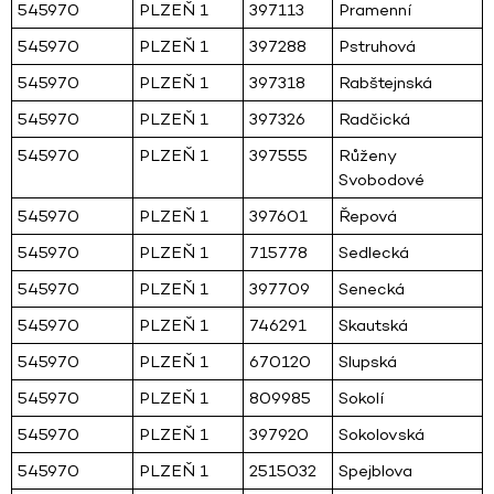
545970
PLZEŇ 1
397113
Pramenní
545970
PLZEŇ 1
397288
Pstruhová
545970
PLZEŇ 1
397318
Rabštejnská
545970
PLZEŇ 1
397326
Radčická
545970
PLZEŇ 1
397555
Růženy
Svobodové
545970
PLZEŇ 1
397601
Řepová
545970
PLZEŇ 1
715778
Sedlecká
545970
PLZEŇ 1
397709
Senecká
545970
PLZEŇ 1
746291
Skautská
545970
PLZEŇ 1
670120
Slupská
545970
PLZEŇ 1
809985
Sokolí
545970
PLZEŇ 1
397920
Sokolovská
545970
PLZEŇ 1
2515032
Spejblova