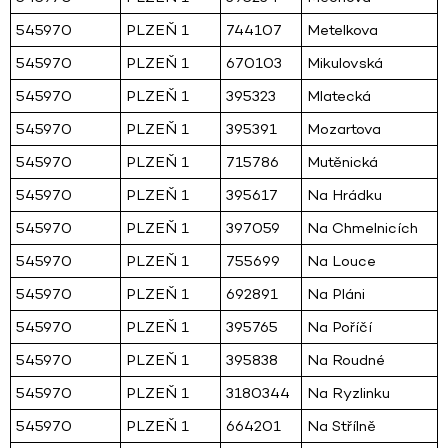
545970
PLZEŇ 1
744107
Metelkova
545970
PLZEŇ 1
670103
Mikulovská
545970
PLZEŇ 1
395323
Mlatecká
545970
PLZEŇ 1
395391
Mozartova
545970
PLZEŇ 1
715786
Mutěnická
545970
PLZEŇ 1
395617
Na Hrádku
545970
PLZEŇ 1
397059
Na Chmelnicích
545970
PLZEŇ 1
755699
Na Louce
545970
PLZEŇ 1
692891
Na Pláni
545970
PLZEŇ 1
395765
Na Poříčí
545970
PLZEŇ 1
395838
Na Roudné
545970
PLZEŇ 1
3180344
Na Ryzlinku
545970
PLZEŇ 1
664201
Na Střílně