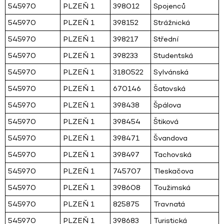
545970
PLZEŇ 1
398012
Spojenců
545970
PLZEŇ 1
398152
Strážnická
545970
PLZEŇ 1
398217
Střední
545970
PLZEŇ 1
398233
Studentská
545970
PLZEŇ 1
3180522
Sylvánská
545970
PLZEŇ 1
670146
Šatovská
545970
PLZEŇ 1
398438
Špálova
545970
PLZEŇ 1
398454
Štiková
545970
PLZEŇ 1
398471
Švandova
545970
PLZEŇ 1
398497
Tachovská
545970
PLZEŇ 1
745707
Tleskačova
545970
PLZEŇ 1
398608
Toužimská
545970
PLZEŇ 1
825875
Travnatá
545970
PLZEŇ 1
398683
Turistická