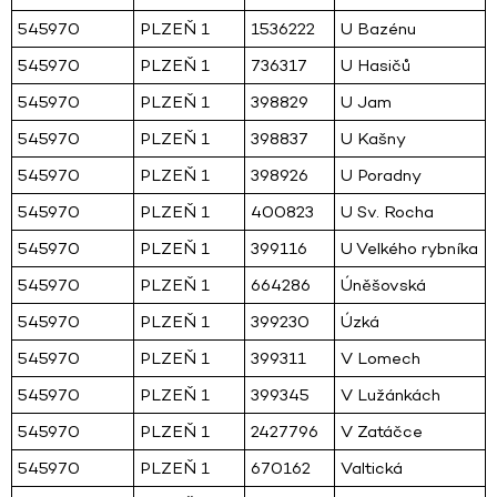
545970
PLZEŇ 1
1536222
U Bazénu
545970
PLZEŇ 1
736317
U Hasičů
545970
PLZEŇ 1
398829
U Jam
545970
PLZEŇ 1
398837
U Kašny
545970
PLZEŇ 1
398926
U Poradny
545970
PLZEŇ 1
400823
U Sv. Rocha
545970
PLZEŇ 1
399116
U Velkého rybníka
545970
PLZEŇ 1
664286
Úněšovská
545970
PLZEŇ 1
399230
Úzká
545970
PLZEŇ 1
399311
V Lomech
545970
PLZEŇ 1
399345
V Lužánkách
545970
PLZEŇ 1
2427796
V Zatáčce
545970
PLZEŇ 1
670162
Valtická