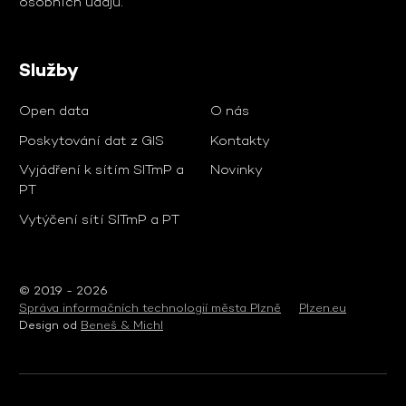
osobních údajů
.
Služby
Open data
O nás
Poskytování dat z GIS
Kontakty
Vyjádření k sítím SITmP a
Novinky
PT
Vytýčení sítí SITmP a PT
© 2019 - 2026
Správa informačních technologií města Plzně
Plzen.eu
Design od
Beneš & Michl