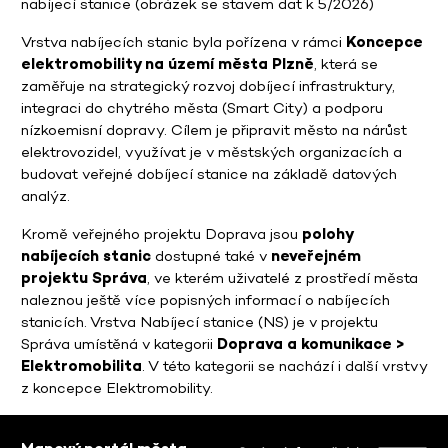
nabíjecí stanice (obrázek se stavem dat k 5/2026)
Vrstva nabíjecích stanic byla pořízena v rámci
Koncepce
elektromobility na území města Plzně
, která se
zaměřuje na strategický rozvoj dobíjecí infrastruktury,
integraci do chytrého města (Smart City) a podporu
nízkoemisní dopravy. Cílem je připravit město na nárůst
elektrovozidel, využívat je v městských organizacích a
budovat veřejné dobíjecí stanice na základě datových
analýz.
Kromě veřejného projektu Doprava jsou
polohy
nabíjecích stanic
dostupné také v
neveřejném
projektu Správa
, ve kterém uživatelé z prostředí města
naleznou ještě více popisných informací o nabíjecích
stanicích. Vrstva Nabíjecí stanice (NS) je v projektu
Správa umístěná v kategorii
Doprava a komunikace >
Elektromobilita
. V této kategorii se nachází i další vrstvy
z koncepce Elektromobility.