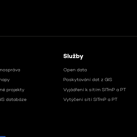
Služby
mospráva
Open data
 mapy
Poskytování dat z GIS
é projekty
Vyjádření k sítím SITmP a PT
IS databáze
Vytýčení sítí SITmP a PT