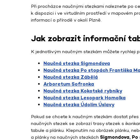
Při procházce naučnými stezkami naleznete po cest
k dispozici i ve virtuálním prostředí v mapovém pr
informací o přírodě v okolí Plzně.
Jak zobrazit informační ta
K jednotlivým naučným stezkám můžete rychleji p
Naučná stezka Sigmondova
Naučná stezka Po stopách Františka M
Naučná stezka Zábělá
Arboretum Sofronka
Naučná stezka Kokotské rybníky
Naučná stezka Lesopark Homolka
Naučná stezka Údolím Úslavy
Pokud se chcete k naučným stezkám dostat přes pr
naučných stezek se zobrazí trasy stezek s ikonkami
tabule a plánku. Klepnutím na obrázek plánku, nebo
a plánky na naučných stezkách
Sigmondova, Po 