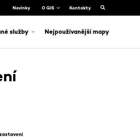
Novinky
O GIS
Kontakty
né služby
Nejpoužívanější mapy
ení
 zastavení
.