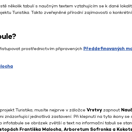
ě několik tabulí s naučným textem vztahujícím se k dané lokalit
ojektu Turistika. Takto zveřejněné přírodní zajímavosti o konkrét
bule?
řistupovat prostřednictvím připravených
Předdefinovaných m
alocha
ojekt Turistika, musíte nejprve v záložce
Vrstvy
zapnout
Nauč
 znázorňující jednotlivá zastavení. Při klepnutí na tyto ikony s
 infotabule se obrázek zvětší a text na informační tabuli se stan
stopách Františka Malocha, Arboretum Sofronka a Kokots