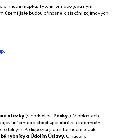
ě a místní mapku. Tyto informace jsou nyní
ním území jistě budou přínosné k získání zajímavých
ap
:
né stezky
(v podsekci „
Pěšky
„). V oblastech
e objeví informace obsahující obrázek informační
e čitelným. K dispozici jsou informační tabule
ké rybníky a Údolím Úslavy
. U naučné