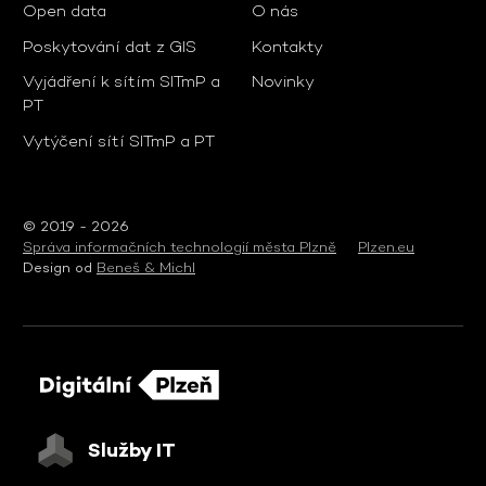
Open data
O nás
Poskytování dat z GIS
Kontakty
Vyjádření k sítím SITmP a
Novinky
PT
Vytýčení sítí SITmP a PT
© 2019 - 2026
Správa informačních technologií města Plzně
Plzen.eu
Design od
Beneš & Michl
Služby IT