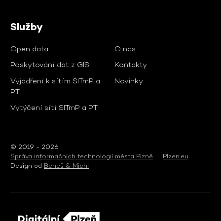
Služby
Open data
O nás
Poskytování dat z GIS
Kontakty
Vyjádření k sítím SITmP a
Novinky
PT
Vytýčení sítí SITmP a PT
© 2019 - 2026
Správa informačních technologií města Plzně
Plzen.eu
Design od
Beneš & Michl