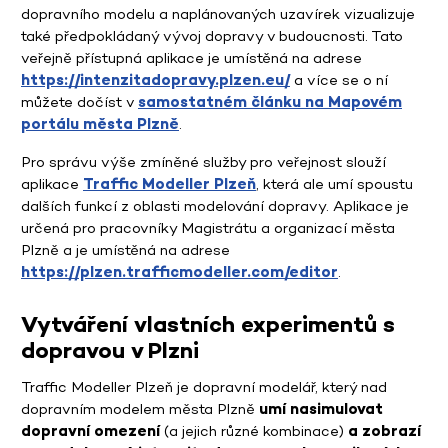
dopravního modelu a naplánovaných uzavírek vizualizuje
také předpokládaný vývoj dopravy v budoucnosti. Tato
veřejně přístupná aplikace je umístěná na adrese
https://intenzitadopravy.plzen.eu/
a více se o ní
můžete dočíst v
samostatném článku na Mapovém
portálu města Plzně
.
Pro správu výše zmíněné služby pro veřejnost slouží
aplikace
Traffic Modeller Plzeň
, která ale umí spoustu
dalších funkcí z oblasti modelování dopravy. Aplikace je
určená pro pracovníky Magistrátu a organizací města
Plzně a je umístěná na adrese
https://plzen.trafficmodeller.com/editor
.
Vytváření vlastních experimentů s
dopravou v Plzni
Traffic Modeller Plzeň je dopravní modelář, který nad
dopravním modelem města Plzně
umí nasimulovat
dopravní omezení
(a jejich různé kombinace)
a zobrazí