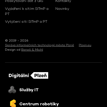
Poskytování dat z GIS
Kontakty
Vyjádření k sítím SITmP a
Novinky
PT
Vytýčení sítí SITmP a PT
© 2019 - 2026
Správa informačních technologií města Plzně
Plzen.eu
Design od
Beneš & Michl
Služby IT
Centrum robotiky