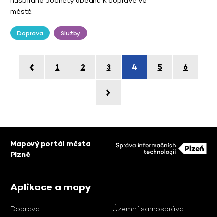
nasbírané podněty občanů k dopravě ve
městě.
Doprava
Služby
1
2
3
4
5
6
Mapový portál města
Plzně
Aplikace a mapy
Doprava
Územní samospráva