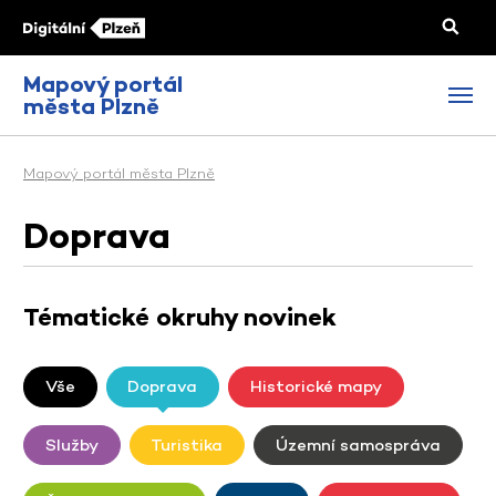
Mapový portál
města Plzně
Mapový portál města Plzně
Doprava
Tématické okruhy novinek
Vše
Doprava
Historické mapy
Služby
Turistika
Územní samospráva