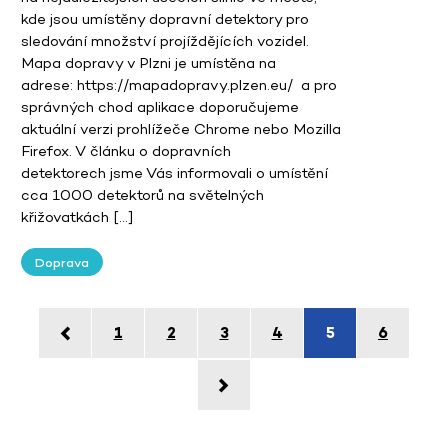
kde jsou umístěny dopravní detektory pro
sledování množství projíždějících vozidel.
Mapa dopravy v Plzni je umístěna na
adrese: https://mapadopravy.plzen.eu/ a pro
správných chod aplikace doporučujeme
aktuální verzi prohlížeče Chrome nebo Mozilla
Firefox. V článku o dopravních
detektorech jsme Vás informovali o umístění
cca 1000 detektorů na světelných
křižovatkách […]
Doprava
1
2
3
4
5
6