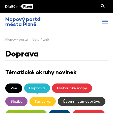
Mapový portál
města Plzně
Mapový portál města Plzně
Doprava
Tématické okruhy novinek
Vše
Doprava
Historické mapy
Služby
Turistika
Územní samospráva